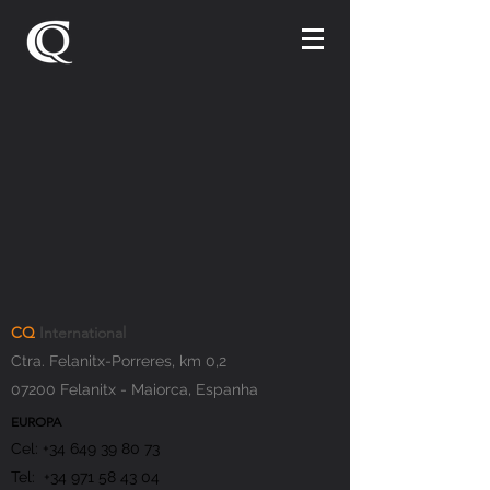
CQ
International
Ctra. Felanitx-Porreres, km 0,2
07200 Felanitx - Maiorca, Espanha
EUROPA
Cel:
+34 649 39 80 73
Tel: +34 971 58 43 04